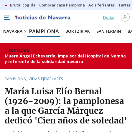
Brutal cogida
Comprar casa Pamplona
Aoiz feriantes
Tartas
Kiosko
PAMPLONA
NAVARRA
BORTZIRIAK
SAN FERMÍN
B
SOCIEDAD
Muere Ángel Echeverría, impulsor del Hospital de Nemba
y referente de la solidaridad navarra
PAMPLONA, VIDAS EJEMPLARES
María Luisa Elío Bernal
(1926-2009): la pamplonesa
a la que García Márquez
dedicó 'Cien años de soledad'