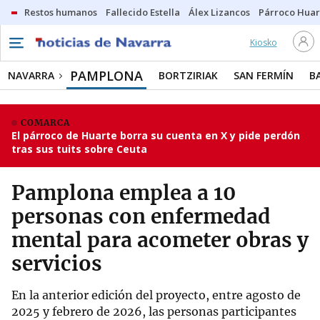
Restos humanos
Fallecido Estella
Álex Lizancos
Párroco Huar
Kiosko
PAMPLONA
NAVARRA
BORTZIRIAK
SAN FERMÍN
B
COMARCA
El párroco de Huarte borra su cuenta en X y pide perdón
tras sus tuits sobre Ceuta
Pamplona emplea a 10
personas con enfermedad
mental para acometer obras y
servicios
En la anterior edición del proyecto, entre agosto de
2025 y febrero de 2026, las personas participantes