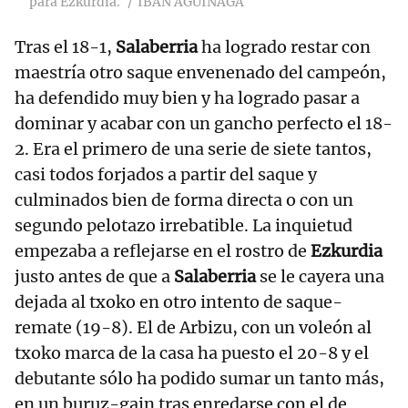
para Ezkurdia.
IBAN AGUINAGA
Tras el 18-1,
Salaberria
ha logrado restar con
maestría otro saque envenenado del campeón,
ha defendido muy bien y ha logrado pasar a
dominar y acabar con un gancho perfecto el 18-
2. Era el primero de una serie de siete tantos,
casi todos forjados a partir del saque y
culminados bien de forma directa o con un
segundo pelotazo irrebatible. La inquietud
empezaba a reflejarse en el rostro de
Ezkurdia
justo antes de que a
Salaberria
se le cayera una
dejada al txoko en otro intento de saque-
remate (19-8). El de Arbizu, con un voleón al
txoko marca de la casa ha puesto el 20-8 y el
debutante sólo ha podido sumar un tanto más,
en un buruz-gain tras enredarse con el de