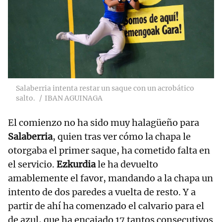
Salaberria intenta restar un saque con un acrobático
salto.
IBAN AGUINAGA
El comienzo no ha sido muy halagüeño para
Salaberria
, quien tras ver cómo la chapa le
otorgaba el primer saque, ha cometido falta en
el servicio.
Ezkurdia
le ha devuelto
amablemente el favor, mandando a la chapa un
intento de dos paredes a vuelta de resto. Y a
partir de ahí ha comenzado el calvario para el
de azul, que ha encajado 17 tantos consecutivos