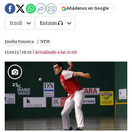
Añádenos en Google
Itzuli
Entzun
Joseba Fonseca
NTM
15·10·23
|
19:10
|
Actualizado a las 21:09
25