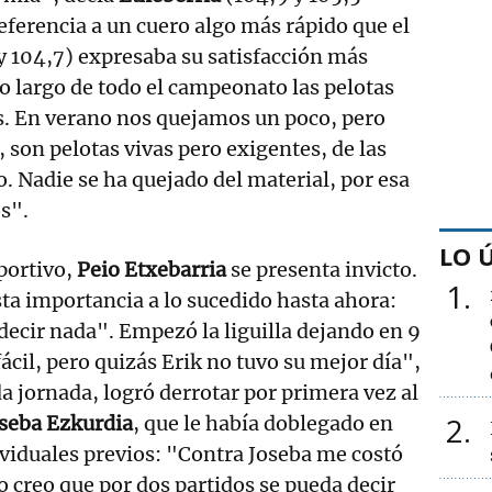
ferencia a un cuero algo más rápido que el
 y 104,7) expresaba su satisfacción más
o largo de todo el campeonato las pelotas
. En verano nos quejamos un poco, pero
, son pelotas vivas pero exigentes, de las
. Nadie se ha quejado del material, por esa
s".
LO 
portivo,
Peio Etxebarria
se presenta invicto.
1
sta importancia a lo sucedido hasta ahora:
decir nada". Empezó la liguilla dejando en 9
fácil, pero quizás Erik no tuvo su mejor día",
a jornada, logró derrotar por primera vez al
2
seba Ezkurdia
, que le había doblegado en
ividuales previos: "Contra Joseba me costó
creo que por dos partidos se pueda decir