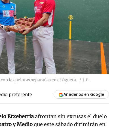
 con las pelotas separadas en el Ogueta.
J. F.
dio preferente
Añádenos en Google
eio Etxeberria
afrontan sin excusas el duelo
uatro y Medio
que este sábado dirimirán en