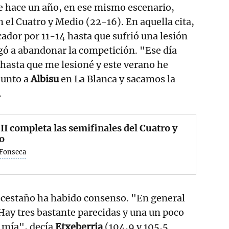
e hace un año, en ese mismo escenario,
n el Cuatro y Medio (22-16). En aquella cita,
dor por 11-14 hasta que sufrió una lesión
gó a abandonar la competición. "Ese día
 hasta que me lesioné y este verano he
junto a
Albisu
en La Blanca y sacamos la
.
II completa las semifinales del Cuatro y
o
 Fonseca
 cestaño ha habido consenso. "En general
Hay tres bastante parecidas y una un poco
 mía", decía
Etxeberria
(104,9 y 105,5