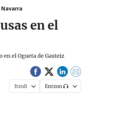
n Navarra
cusas en el
do en el Ogueta de Gasteiz
Itzuli
Entzun