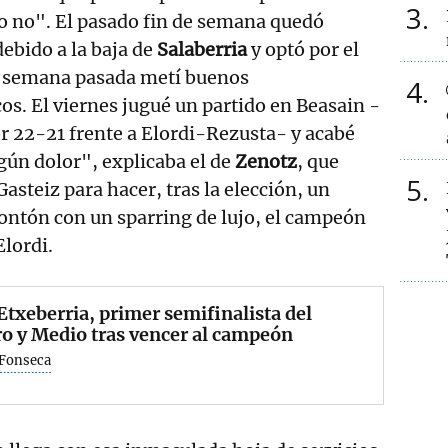
3
o no". El pasado fin de semana quedó
ebido a la baja de
Salaberria
y optó por el
a semana pasada metí buenos
4
os. El viernes jugué un partido en Beasain -
r 22-21 frente a Elordi-Rezusta- y acabé
gún dolor", explicaba el de
Zenotz
, que
5
Gasteiz para hacer, tras la elección, un
ontón con un sparring de lujo, el campeón
lordi.
Etxeberria, primer semifinalista del
o y Medio tras vencer al campeón
 Fonseca