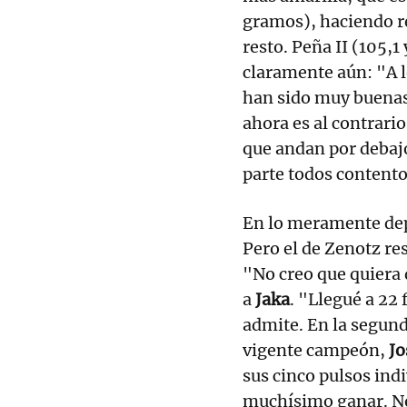
gramos), haciendo re
resto. Peña II (105,1
claramente aún: "A l
han sido muy buenas
ahora es al contrario
que andan por debajo
parte todos contento
En lo meramente de
Pero el de Zenotz re
"No creo que quiera 
a
Jaka
. "Llegué a 22 
admite. En la segund
vigente campeón,
Jo
sus cinco pulsos ind
muchísimo ganar. No 