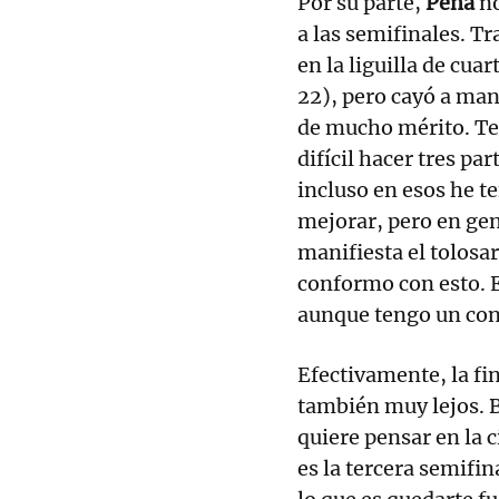
Por su parte,
Peña
no
a las semifinales. T
en la liguilla de cua
22), pero cayó a ma
de mucho mérito. Ten
difícil hacer tres pa
incluso en esos he 
mejorar, pero en ge
manifiesta el tolosa
conformo con esto. E
aunque tengo un con
Efectivamente, la fin
también muy lejos. 
quiere pensar en la c
es la tercera semifin