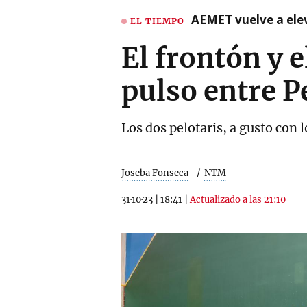
AEMET vuelve a ele
EL TIEMPO
El frontón y 
pulso entre P
Los dos pelotaris, a gusto con l
Joseba Fonseca
NTM
31·10·23
|
18:41
|
Actualizado a las 21:10