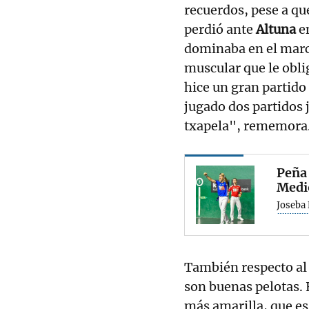
recuerdos, pese a qu
perdió ante
Altuna
e
dominaba en el marca
muscular que le obli
hice un gran partido
jugado dos partidos 
txapela", rememora
Peña 
Medi
Joseba
También respecto al
son buenas pelotas. 
más amarilla, que es