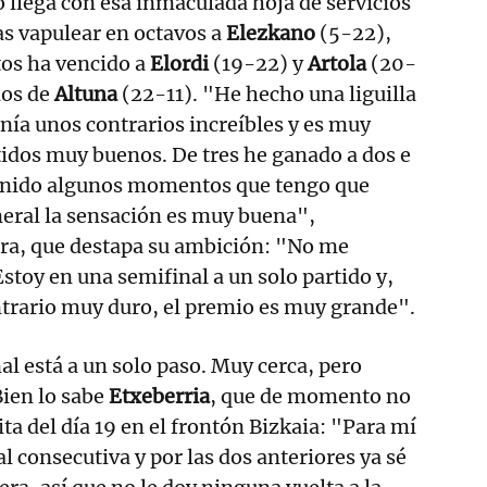
 llega con esa inmaculada hoja de servicios
ras vapulear en octavos a
Elezkano
(5-22),
rtos ha vencido a
Elordi
(19-22) y
Artola
(20-
nos de
Altuna
(22-11). "He hecho una liguilla
ía unos contrarios increíbles y es muy
rtidos muy buenos. De tres he ganado a dos e
tenido algunos momentos que tengo que
neral la sensación es muy buena",
rra, que destapa su ambición: "No me
stoy en una semifinal a un solo partido y,
trario muy duro, el premio es muy grande".
al está a un solo paso. Muy cerca, pero
Bien lo sabe
Etxeberria
, que de momento no
ita del día 19 en el frontón Bizkaia: "Para mí
al consecutiva y por las dos anteriores ya sé