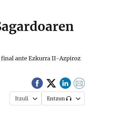
 Sagardoaren
 final ante Ezkurra II-Azpiroz
Itzuli
Entzun