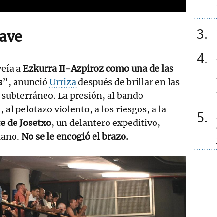
3
ave
4
veía a
Ezkurra II-Azpiroz como una de las
s
”, anunció
Urriza
después de brillar en las
o subterráneo. La presión, al bando
 al pelotazo violento, a los riesgos, a la
5
e de Josetxo
, un delantero expeditivo,
tano.
No se le encogió el brazo.