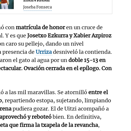
Joseba Fonseca
hó con
matrícula de honor
en un cruce de
l. Y es que
Josetxo Ezkurra y Xabier Azpiroz
n caro su pellejo, dando un nivel
 presencia de
Urriza
desniveló la contienda.
varon el gato al agua por un
doble 15-13 en
tacular. Ovación cerrada en el epílogo. Con
ó a las mil maravillas. Se atornilló
entre el
o
, repartiendo estopa, sujetando, limpiando
irena
pudiera gozar. El de Uitzi acompañó a
 aprovechó y reboteó
bien. En definitiva,
ta que firma la txapela de la revancha
,