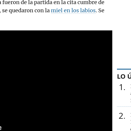
 fueron de la partida en la cita cumbre de
, se quedaron con la
miel en los labios
. Se
LO 
1
2