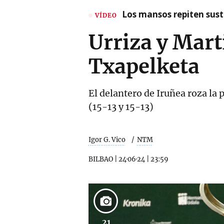
Los mansos repiten susto
VÍDEO
Urriza y Mar
Txapelketa
El delantero de Iruñea roza la 
(15-13 y 15-13)
Igor G. Vico
NTM
BILBAO
|
24·06·24
|
23:59
21