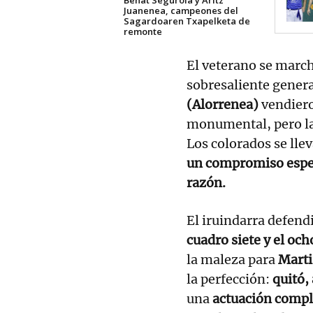
Juanenea, campeones del
Sagardoaren Txapelketa de
remonte
El veterano se marc
sobresaliente genera
(Alorrenea)
vendiero
monumental, pero la
Los colorados se lle
un compromiso espec
razón.
El iruindarra defendi
cuadro siete y el och
la maleza para
Mart
la perfección:
quitó,
una
actuación comple