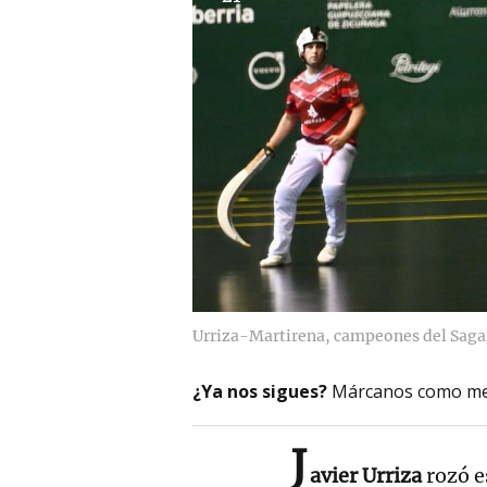
Urriza-Martirena, campeones del Saga
¿Ya nos sigues?
Márcanos como me
J
avier Urriza
rozó es