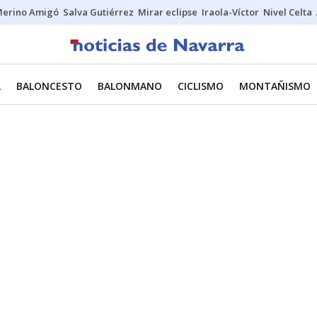
erino Amigó
Salva Gutiérrez
Mirar eclipse
Iraola-Víctor
Nivel Celta
L
BALONCESTO
BALONMANO
CICLISMO
MONTAÑISMO