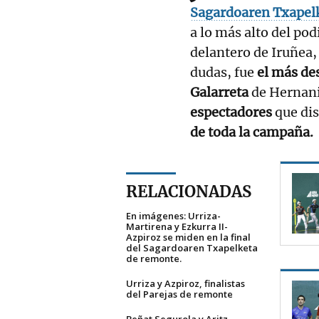
Sagardoaren Txapel
a lo más alto del pod
delantero de Iruñea
dudas, fue
el más de
Galarreta
de Hernani
espectadores
que dis
de toda la campaña.
RELACIONADAS
En imágenes: Urriza-
Martirena y Ezkurra II-
Azpiroz se miden en la final
del Sagardoaren Txapelketa
de remonte.
Urriza y Azpiroz, finalistas
del Parejas de remonte
Beñat Segurola y Aritz