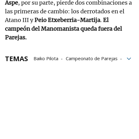
Aspe
, por su parte, pierde dos combinaciones a
las primeras de cambio: los derrotados en el
Atano III y
Peio Etxeberria-Martija
.
El
campeón del Manomanista queda fuera del
Parejas.
TEMAS
Baiko Pilota
Campeonato de Parejas
Campeonato Serie B de Parejas
Liga de Empresas de Pelota a Mano
LEPM
Iñigo Bikuña
Aitor Aranguren
Jokin Altuna
Jon Ander Peña
Jon Ander Albisu