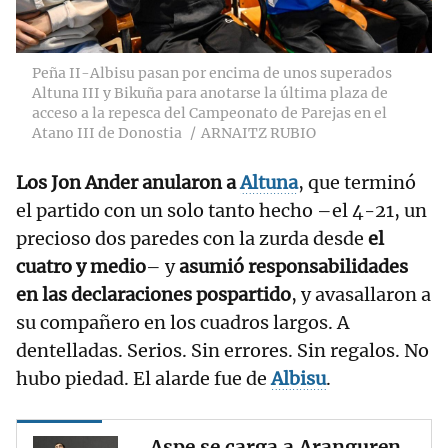
Peña II-Albisu pasan por encima de unos superados
Altuna III y Bikuña para anotarse la última plaza de
acceso a la repesca del Campeonato de Parejas en el
Atano III de Donostia
ARNAITZ RUBIO
Los Jon Ander anularon a
Altuna
, que terminó
el partido con un solo tanto hecho –el 4-21, un
precioso dos paredes con la zurda desde
el
cuatro y medio
– y
asumió responsabilidades
en las declaraciones pospartido
, y avasallaron a
su compañero en los cuadros largos. A
dentelladas. Serios. Sin errores. Sin regalos. No
hubo piedad. El alarde fue de
Albisu
.
Aspe se carga a Aranguren