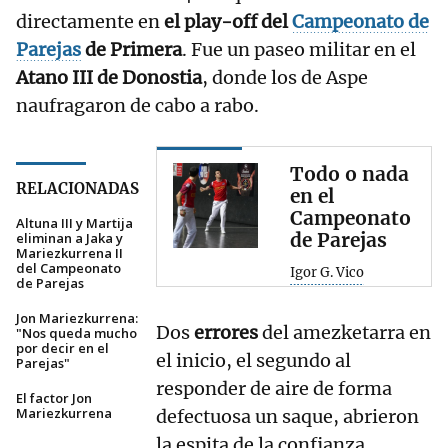
directamente en
el play-off del
Campeonato de
Parejas
de Primera
. Fue un paseo militar en el
Atano III de Donostia
, donde los de Aspe
naufragaron de cabo a rabo.
Todo o nada
RELACIONADAS
en el
Campeonato
Altuna III y Martija
de Parejas
eliminan a Jaka y
Mariezkurrena II
del Campeonato
Igor G. Vico
de Parejas
Jon Mariezkurrena:
Dos
errores
del amezketarra en
"Nos queda mucho
por decir en el
el inicio, el segundo al
Parejas"
responder de aire de forma
El factor Jon
Mariezkurrena
defectuosa un saque, abrieron
la espita de la confianza