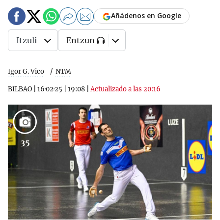
Añádenos en Google
Itzuli
Entzun
Igor G. Vico
NTM
BILBAO
|
16·02·25
|
19:08
|
Actualizado a las 20:16
35