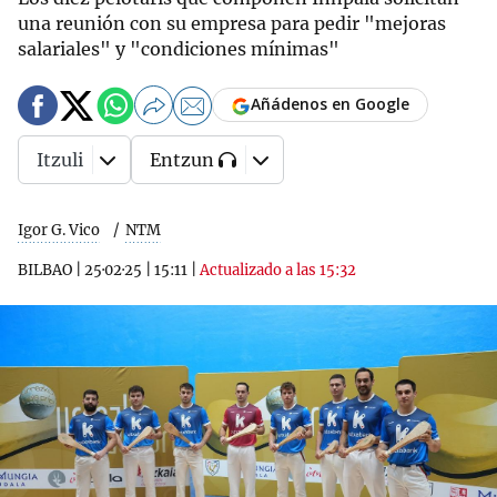
una reunión con su empresa para pedir "mejoras
salariales" y "condiciones mínimas"
Añádenos en Google
Itzuli
Entzun
Igor G. Vico
NTM
BILBAO
|
25·02·25
|
15:11
|
Actualizado a las 15:32