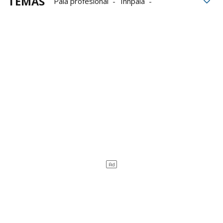
TEMAS
Pala profesional
Innpala
Jagoba Madariaga
Dan Necol
Ibai Pérez
Urrezko Pala Pro
Asier del Río
Román Maldonado
Iñaki Urrutia
Pablo Fusto
Oier Alkorta