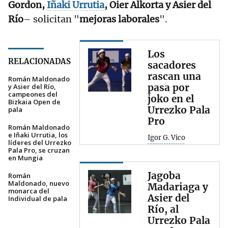
Gordon,
Iñaki Urrutia
, Oier Alkorta y Asier del
Río
– solicitan "
mejoras laborales
".
Los
RELACIONADAS
sacadores
rascan una
Román Maldonado
pasa por
y Asier del Río,
campeones del
joko en el
Bizkaia Open de
Urrezko Pala
pala
Pro
Román Maldonado
e Iñaki Urrutia, los
Igor G. Vico
líderes del Urrezko
Pala Pro, se cruzan
en Mungia
Jagoba
Román
Maldonado, nuevo
Madariaga y
monarca del
Asier del
Individual de pala
Río, al
Urrezko Pala