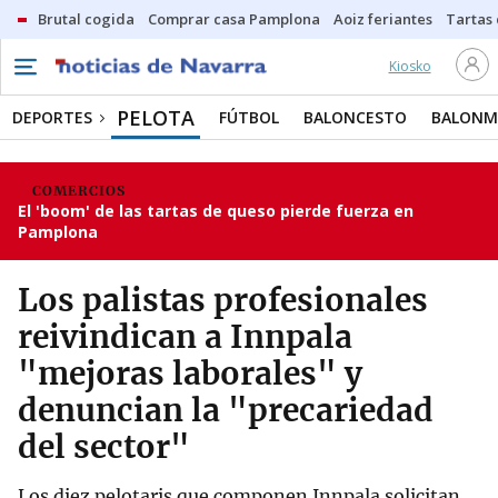
Brutal cogida
Comprar casa Pamplona
Aoiz feriantes
Tartas
Kiosko
PELOTA
DEPORTES
FÚTBOL
BALONCESTO
BALON
COMERCIOS
El 'boom' de las tartas de queso pierde fuerza en
Pamplona
Los palistas profesionales
reivindican a Innpala
"mejoras laborales" y
denuncian la "precariedad
del sector"
Los diez pelotaris que componen Innpala solicitan