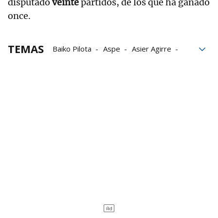
disputado
veinte
partidos, de los que ha ganado
once.
TEMAS
Baiko Pilota
Aspe
Asier Agirre
Pelota Pro Liga