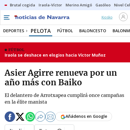
Brutal cogida
Iraola-Víctor
Merino Amigó
Gasóleo
Nivel Ce
Kiosko
PELOTA
DEPORTES
FÚTBOL
BALONCESTO
BALON
FÚTBOL
Iraola se deshace en elogios hacia Víctor Muñoz
Asier Agirre renueva por un
año más con Baiko
El delantero de Arrotxapea cumplirá once campañas
en la élite manista
Añádenos en Google