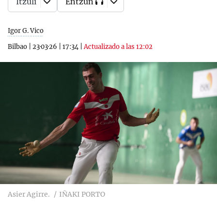
Itzuli
Entzun
Igor G. Vico
Bilbao
|
23·03·26
|
17:34
|
Actualizado a las 12:02
Asier Agirre.
IÑAKI PORTO