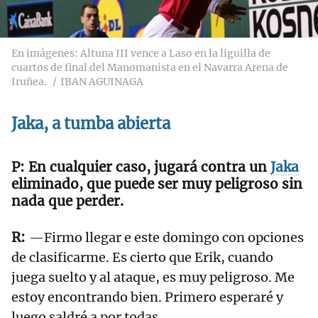
En imágenes: Altuna III vence a Laso en la liguilla de
cuartos de final del Manomanista en el Navarra Arena de
Iruñea.
IBAN AGUINAGA
Jaka, a tumba abierta
En cualquier caso, jugará contra un
Jaka
eliminado, que puede ser muy peligroso sin
nada que perder.
—Firmo llegar e este domingo con opciones
de clasificarme. Es cierto que Erik, cuando
juega suelto y al ataque, es muy peligroso. Me
estoy encontrando bien. Primero esperaré y
luego saldré a por todas.