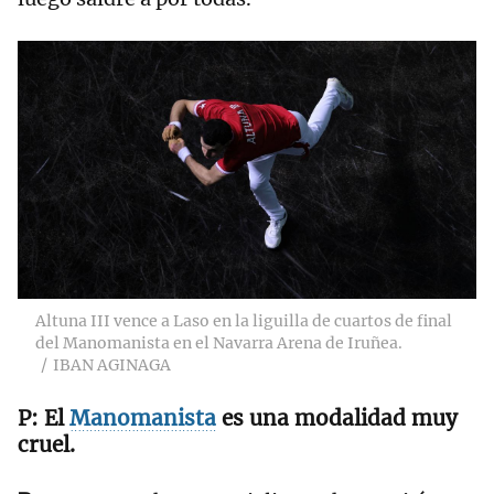
Altuna III vence a Laso en la liguilla de cuartos de final
del Manomanista en el Navarra Arena de Iruñea.
IBAN AGINAGA
El
Manomanista
es una modalidad muy
cruel.