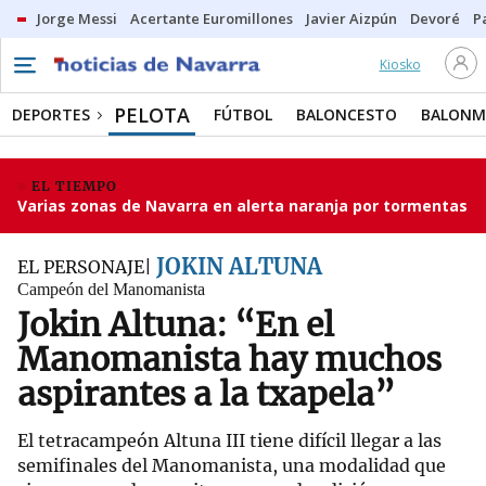
Jorge Messi
Acertante Euromillones
Javier Aizpún
Devoré
P
Kiosko
PELOTA
DEPORTES
FÚTBOL
BALONCESTO
BALON
EL TIEMPO
Varias zonas de Navarra en alerta naranja por tormentas
JOKIN ALTUNA
EL PERSONAJE
Campeón del Manomanista
Jokin Altuna: “En el
Manomanista hay muchos
aspirantes a la txapela”
El tetracampeón Altuna III tiene difícil llegar a las
semifinales del Manomanista, una modalidad que