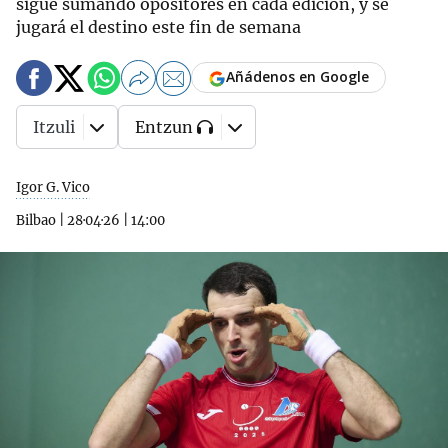
sigue sumando opositores en cada edición, y se
jugará el destino este fin de semana
Añádenos en Google
Itzuli
Entzun
Igor G. Vico
Bilbao
|
28·04·26
|
14:00