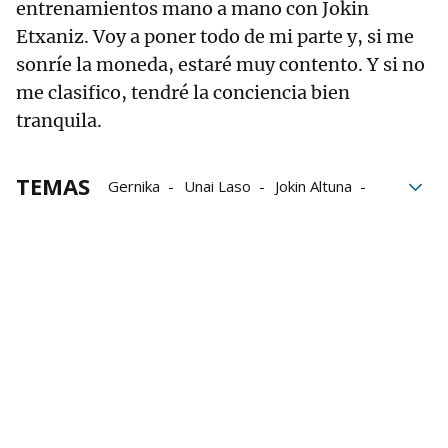
entrenamientos mano a mano con Jokin
Etxaniz. Voy a poner todo de mi parte y, si me
sonríe la moneda, estaré muy contento. Y si no
me clasifico, tendré la conciencia bien
tranquila.
TEMAS
Gernika
Unai Laso
Jokin Altuna
Darío Gómez
erik jaka
Pelota Pro Liga
Manomanista
Aspe
Baiko Pilota