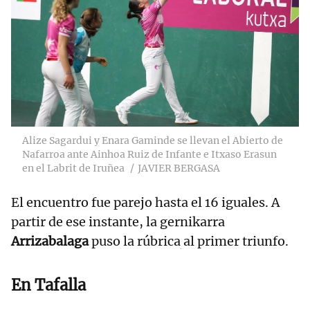
Alize Sagardui y Enara Gaminde se llevan el Abierto de
Nafarroa ante Ainhoa Ruiz de Infante e Itxaso Erasun
en el Labrit de Iruñea
JAVIER BERGASA
El encuentro fue parejo hasta el 16 iguales. A
partir de ese instante, la gernikarra
Arrizabalaga
puso la rúbrica
al primer triunfo.
En Tafalla