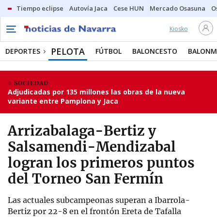
Tiempo eclipse
Autovía Jaca
Cese HUN
Mercado Osasuna
O
Kiosko
PELOTA
DEPORTES
FÚTBOL
BALONCESTO
BALON
SOCIEDAD
Adjudicadas por 135 millones las obras de la nueva
variante entre Pamplona y Jaca
Arrizabalaga-Bertiz y
Salsamendi-Mendizabal
logran los primeros puntos
del Torneo San Fermín
Las actuales subcampeonas superan a Ibarrola-
Bertiz por 22-8 en el frontón Ereta de Tafalla