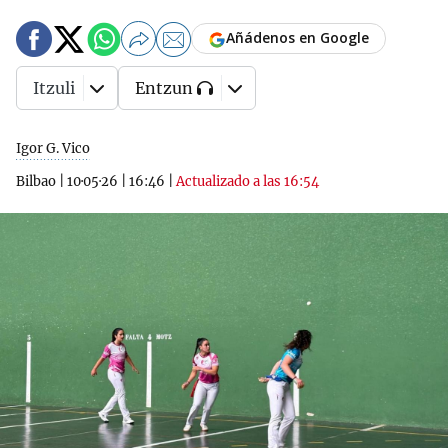
Añádenos en Google
Itzuli
Entzun
Igor G. Vico
Bilbao
|
10·05·26
|
16:46
|
Actualizado a las 16:54