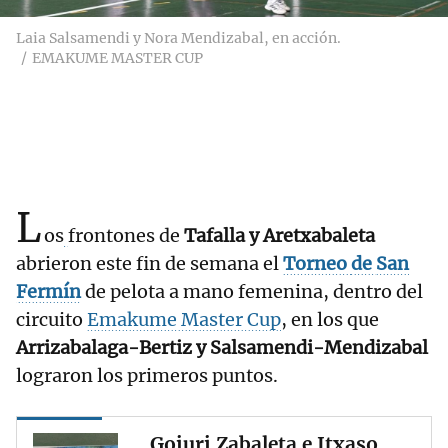
Laia Salsamendi y Nora Mendizabal, en acción.
EMAKUME MASTER CUP
L
os
frontones de
Tafalla y Aretxabaleta
abrieron este fin de semana el
Torneo
de
San
Fermín
de pelota a mano femenina, dentro del
circuito
Emakume Master Cup
, en los que
Arrizabalaga-Bertiz y Salsamendi-Mendizabal
lograron los primeros puntos.
Goiuri Zabaleta e Itxaso