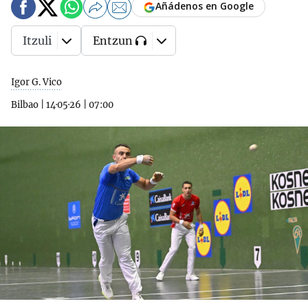
Añádenos en Google
Itzuli
Entzun
Igor G. Vico
Bilbao
|
14·05·26
|
07:00