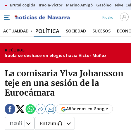
Brutal cogida
Iraola-Víctor
Merino Amigó
Gasóleo
Nivel Ce
Kiosko
POLÍTICA
ACTUALIDAD
SOCIEDAD
SUCESOS
ECONO
FÚTBOL
Iraola se deshace en elogios hacia Víctor Muñoz
La comisaria Ylva Johansson
teje en una sesión de la
Eurocámara
Añádenos en Google
Itzuli
Entzun