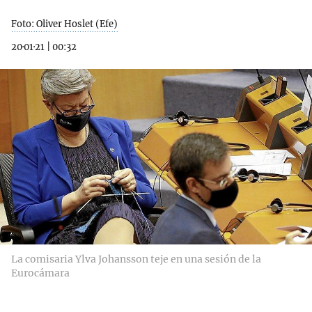
Foto: Oliver Hoslet (Efe)
20·01·21
|
00:32
La comisaria Ylva Johansson teje en una sesión de la
Eurocámara