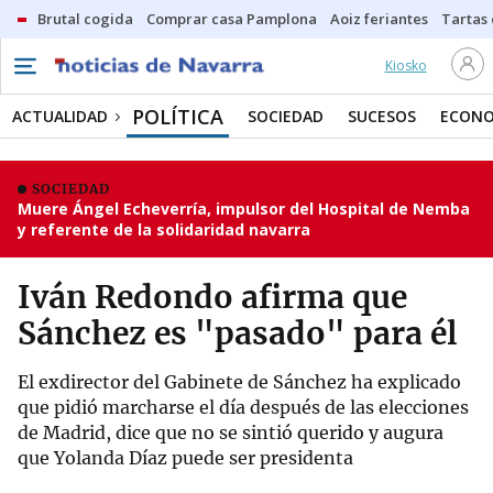
Brutal cogida
Comprar casa Pamplona
Aoiz feriantes
Tartas
Kiosko
POLÍTICA
ACTUALIDAD
SOCIEDAD
SUCESOS
ECONO
SOCIEDAD
Muere Ángel Echeverría, impulsor del Hospital de Nemba
y referente de la solidaridad navarra
Iván Redondo afirma que
Sánchez es "pasado" para él
El exdirector del Gabinete de Sánchez ha explicado
que pidió marcharse el día después de las elecciones
de Madrid, dice que no se sintió querido y augura
que Yolanda Díaz puede ser presidenta