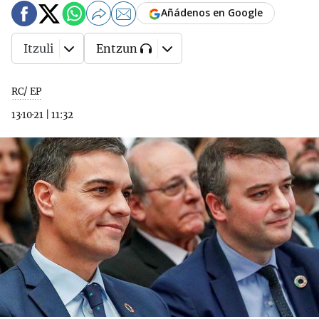
Añádenos en Google
Itzuli
Entzun
RC/ EP
13·10·21
|
11:32