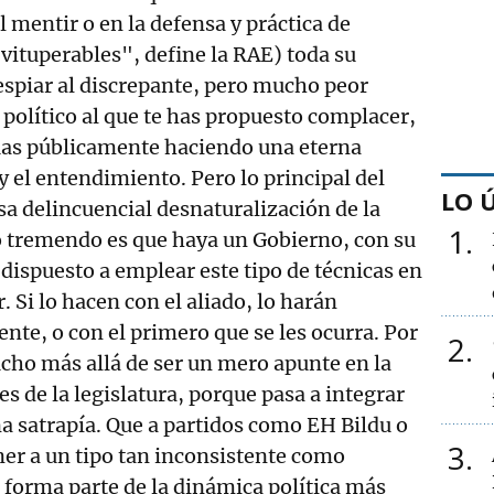
 mentir o en la defensa y práctica de
 vituperables", define la RAE) toda su
 espiar al discrepante, pero mucho peor
 político al que te has propuesto complacer,
itúas públicamente haciendo una eterna
y el entendimiento. Pero lo principal del
LO 
esa delincuencial desnaturalización de la
1
o tremendo es que haya un Gobierno, con su
 dispuesto a emplear este tipo de técnicas en
. Si lo hacen con el aliado, lo harán
nte, o con el primero que se les ocurra. Por
2
cho más allá de ser un mero apunte en la
s de la legislatura, porque pasa a integrar
na satrapía. Que a partidos como EH Bildu o
3
ner a un tipo tan inconsistente como
forma parte de la dinámica política más