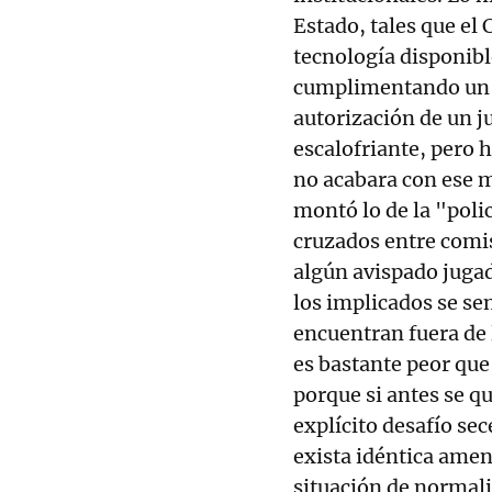
Estado, tales que el 
tecnología disponibl
cumplimentando un p
autorización de un j
escalofriante, pero h
no acabara con ese 
montó lo de la "poli
cruzados entre comis
algún avispado juga
los implicados se se
encuentran fuera de 
es bastante peor que
porque si antes se q
explícito desafío se
exista idéntica ame
situación de normali