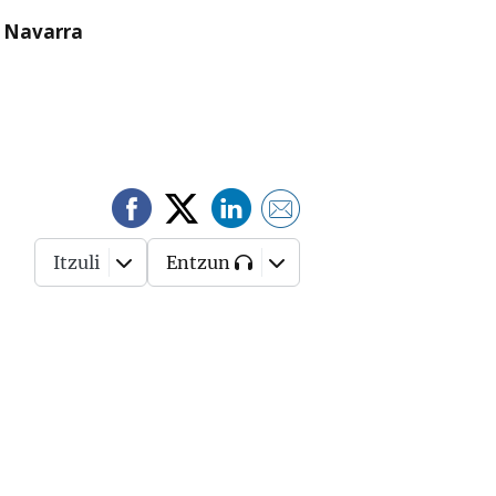
n Navarra
Itzuli
Entzun