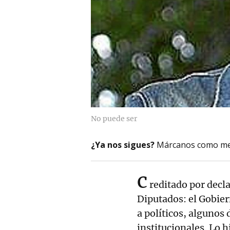
No puede ser
¿Ya nos sigues?
Márcanos como me
c
reditado por decla
Diputados: el Gobie
a políticos, algunos
institucionales. Lo 