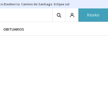
co Etxeberria
Camino de Santiago
Eclipse solar en Navarra
Acertante
Kiosko
OBITUARIOS