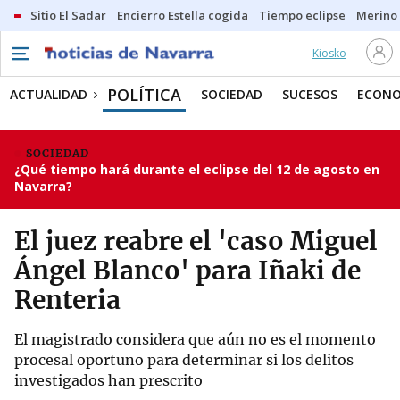
Sitio El Sadar
Encierro Estella cogida
Tiempo eclipse
Merino
Kiosko
POLÍTICA
ACTUALIDAD
SOCIEDAD
SUCESOS
ECONO
SOCIEDAD
¿Qué tiempo hará durante el eclipse del 12 de agosto en
Navarra?
El juez reabre el 'caso Miguel
Ángel Blanco' para Iñaki de
Renteria
El magistrado considera que aún no es el momento
procesal oportuno para determinar si los delitos
investigados han prescrito