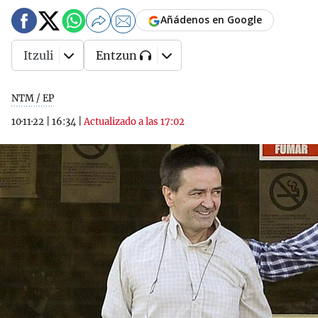
Añádenos en Google
Itzuli
Entzun
NTM / EP
10·11·22
|
16:34
|
Actualizado a las 17:02