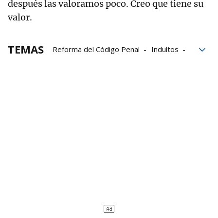
después las valoramos poco. Creo que tiene su
valor.
TEMAS
Reforma del Código Penal
Indultos
Amnistía
ley Amnistía
ley de amnistía
Catalunya
Procés
Tribunal Supremo
Generalitat de Catalunya