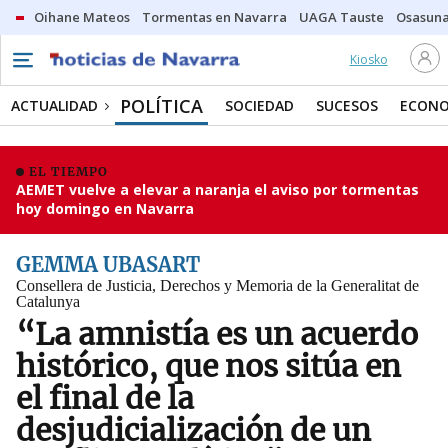
Oihane Mateos
Tormentas en Navarra
UAGA Tauste
Osasuna
Kiosko
POLÍTICA
ACTUALIDAD
SOCIEDAD
SUCESOS
ECONO
EL TIEMPO
AEMET vuelve a elevar a naranja el aviso por tormentas
hoy domingo en Navarra
GEMMA UBASART
Consellera de Justicia, Derechos y Memoria de la Generalitat de
Catalunya
“La amnistía es un acuerdo
histórico, que nos sitúa en
el final de la
desjudicialización de un