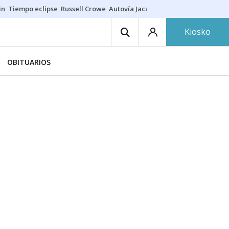
in
Tiempo eclipse
Russell Crowe
Autovía Jaca
Ronald Araújo
Prohibic
Kiosko
OBITUARIOS