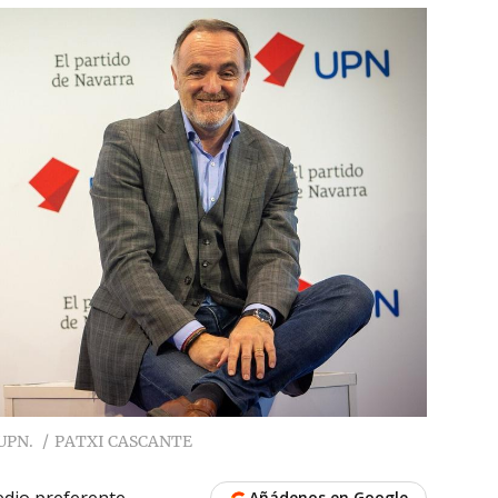
 UPN.
PATXI CASCANTE
dio preferente
Añádenos en Google