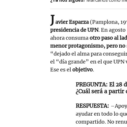
J
avier Esparza
(Pamplona, 197
presidencia de UPN
. En agosto
ahora consuma
otro paso al l
menor protagonismo, pero no su
“dejado el alma para conseguir
el “día grande” en el que UPN v
Ese es el
objetivo
.
El 28 
¿Cuál será a partir
–Apoya
ayudar en todo lo qu
compartido. No renu