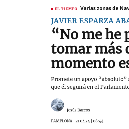
Varias zonas de Nav
EL TIEMPO
JAVIER ESPARZA A
“No me he p
tomar más d
momento es
Promete un apoyo “absoluto” a l
que él seguirá en el Parlamento
Jesús Barcos
PAMPLONA
|
21·04·24
|
08:44