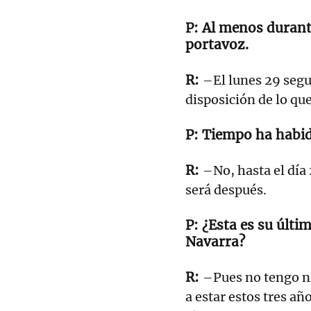
Al menos durant
portavoz.
–El lunes 29 segu
disposición de lo qu
Tiempo ha habido
–No, hasta el día 
será después.
¿Esta es su últi
Navarra?
–Pues no tengo ni 
a estar estos tres añ