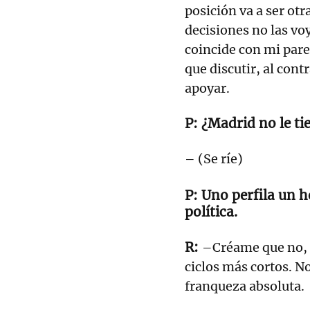
posición va a ser otr
decisiones no las voy
coincide con mi pare
que discutir, al cont
apoyar.
¿Madrid no le ti
– (Se ríe)
Uno perfila un ho
política.
–Créame que no, p
ciclos más cortos. N
franqueza absoluta.