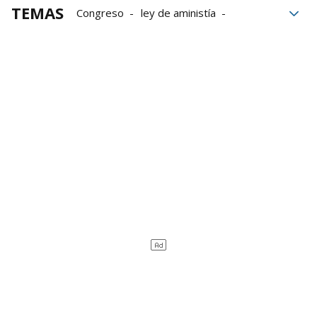
TEMAS
Congreso
ley de aministía
Amnistía
Catalunya
Procés