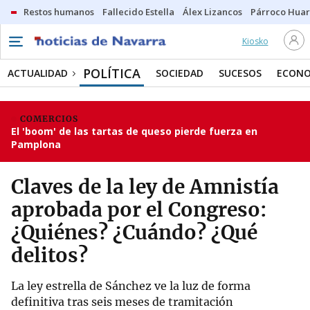
Restos humanos
Fallecido Estella
Álex Lizancos
Párroco Huar
Kiosko
POLÍTICA
ACTUALIDAD
SOCIEDAD
SUCESOS
ECONO
COMERCIOS
El 'boom' de las tartas de queso pierde fuerza en
Pamplona
Claves de la ley de Amnistía
aprobada por el Congreso:
¿Quiénes? ¿Cuándo? ¿Qué
delitos?
La ley estrella de Sánchez ve la luz de forma
definitiva tras seis meses de tramitación