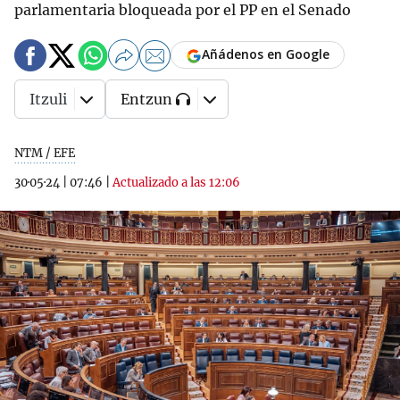
parlamentaria bloqueada por el PP en el Senado
Añádenos en Google
Itzuli
Entzun
NTM / EFE
30·05·24
|
07:46
|
Actualizado a las 12:06