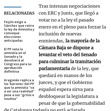
Tras intensas negociaciones
con ERC y Junts, que llegó a
RELACIONADAS
votar no a la ley el pasado
Feijóo exige a
Sánchez que retire
enero en el pleno para forzar la
la ley de Amnistía y
convoque
inclusión de nuevas
elecciones
enmiendas,
la mayoría de la
anticipadas
Cámara Baja se dispone a
El PP veta la
amnistía en el
levantar el veto del Senado
Senado y la
devolverá al
para culminar la tramitación
Congreso para su
aprobación
parlamentaria
de la ley, que
definitiva
quedará en manos de los
Aragonès replica a
jueces, y que el Gobierno
los 'barones' del PP
que la amnistía "va
español espera sirva para
a ser una realidad"
pese a sus "gritos e
desbloquear la legislatura a
insultos"
pesar de que la gobernabilidad
de Catalunya todavía no está aclarada.