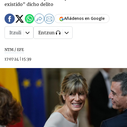
existido" dicho delito
Añádenos en Google
Itzuli
Entzun
NTM / EFE
17·07·24
|
15:39