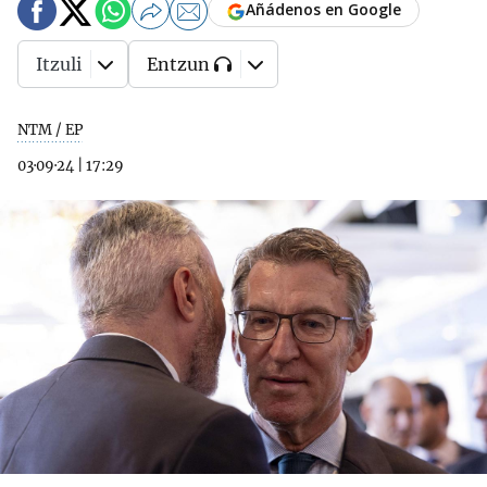
Añádenos en Google
Itzuli
Entzun
NTM / EP
03·09·24
|
17:29