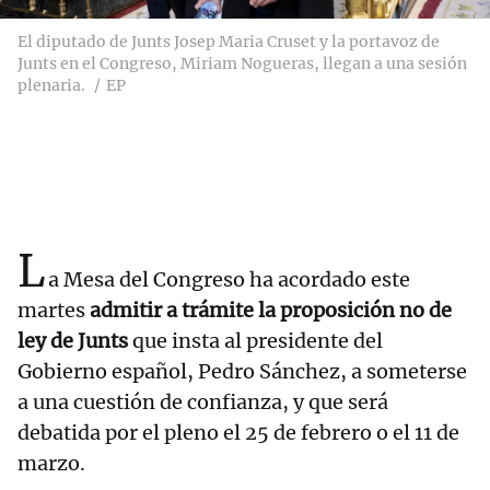
El diputado de Junts Josep Maria Cruset y la portavoz de
Junts en el Congreso, Miriam Nogueras, llegan a una sesión
plenaria.
EP
L
a Mesa del Congreso ha acordado este
martes
admitir a trámite la proposición no de
ley de Junts
que insta al presidente del
Gobierno español, Pedro Sánchez, a someterse
a una cuestión de confianza, y que será
debatida por el pleno el 25 de febrero o el 11 de
marzo.