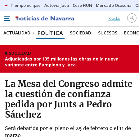
Tiempo eclipse
Autovía Jaca
Cese HUN
Mercado Osasuna
O
Kiosko
POLÍTICA
ACTUALIDAD
SOCIEDAD
SUCESOS
ECONO
SOCIEDAD
Adjudicadas por 135 millones las obras de la nueva
variante entre Pamplona y Jaca
La Mesa del Congreso admite
la cuestión de confianza
pedida por Junts a Pedro
Sánchez
Será debatida por el pleno el 25 de febrero o el 11 de
marzo