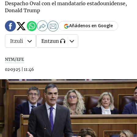
Despacho Oval con el mandatario estadounidense,
Donald Trump
Añádenos en Google
Itzuli
Entzun
NTM/EFE
02·03·25
|
11:46