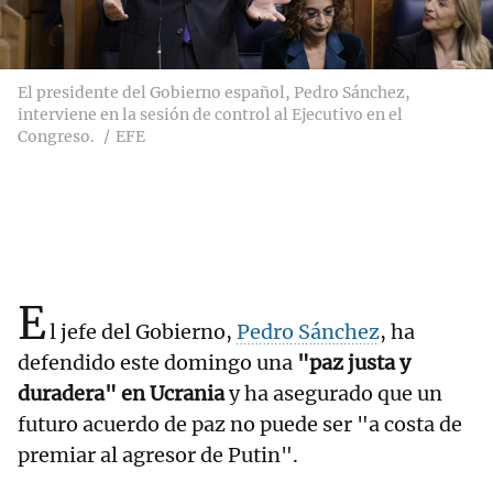
El presidente del Gobierno español, Pedro Sánchez,
interviene en la sesión de control al Ejecutivo en el
Congreso.
EFE
E
l jefe del Gobierno,
Pedro Sánchez
, ha
defendido este domingo una
"paz justa y
duradera" en Ucrania
y ha asegurado que un
futuro acuerdo de paz no puede ser "a costa de
premiar al agresor de Putin".