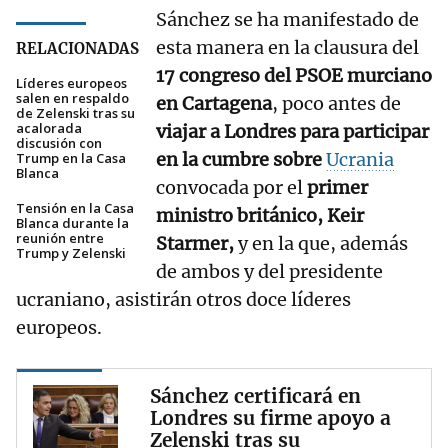
Sánchez se ha manifestado de
esta manera en la clausura del
RELACIONADAS
17 congreso del PSOE murciano
Líderes europeos
salen en respaldo
en Cartagena
, poco antes de
de Zelenski tras su
acalorada
viajar a Londres para participar
discusión con
en la cumbre sobre
Ucrania
Trump en la Casa
Blanca
convocada por el
primer
Tensión en la Casa
ministro británico, Keir
Blanca durante la
reunión entre
Starmer,
y en la que, además
Trump y Zelenski
de ambos y del presidente
ucraniano, asistirán otros doce líderes
europeos.
Sánchez certificará en
Londres su firme apoyo a
Zelenski tras su