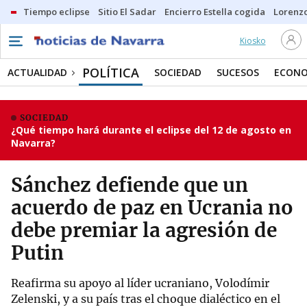
Tiempo eclipse
Sitio El Sadar
Encierro Estella cogida
Lorenzo
Kiosko
POLÍTICA
ACTUALIDAD
SOCIEDAD
SUCESOS
ECONO
SOCIEDAD
¿Qué tiempo hará durante el eclipse del 12 de agosto en
Navarra?
Sánchez defiende que un
acuerdo de paz en Ucrania no
debe premiar la agresión de
Putin
Reafirma su apoyo al líder ucraniano, Volodímir
Zelenski, y a su país tras el choque dialéctico en el