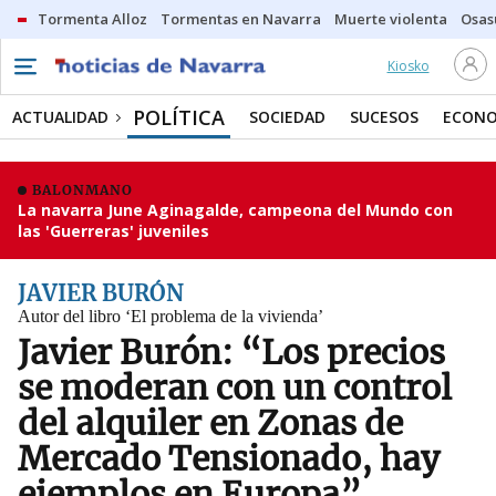
Tormenta Alloz
Tormentas en Navarra
Muerte violenta
Osas
Kiosko
POLÍTICA
ACTUALIDAD
SOCIEDAD
SUCESOS
ECONO
BALONMANO
La navarra June Aginagalde, campeona del Mundo con
las 'Guerreras' juveniles
JAVIER BURÓN
Autor del libro ‘El problema de la vivienda’
Javier Burón: “Los precios
se moderan con un control
del alquiler en Zonas de
Mercado Tensionado, hay
ejemplos en Europa”