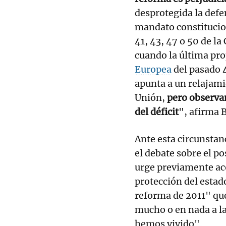
desprotegida la defen
mandato constitucion
41, 43, 47 o 50 de la
cuando la última pro
Europea
del pasado 4
apunta a un relajamie
Unión,
pero observan
del déficit
", afirma 
Ante esta circunstan
el debate sobre el p
urge previamente aco
protección del estado
reforma de 2011" que
mucho o en nada a l
hemos vivido".