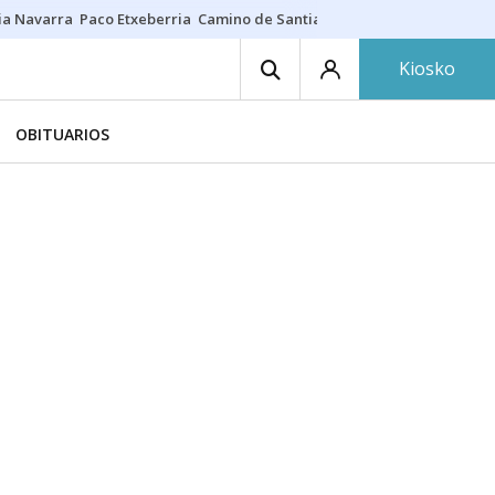
ia Navarra
Paco Etxeberria
Camino de Santiago
Eclipse solar en Nav
Kiosko
OBITUARIOS