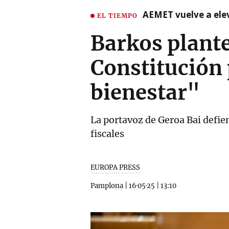
AEMET vuelve a ele
EL TIEMPO
Barkos plante
Constitución 
bienestar"
La portavoz de Geroa Bai defien
fiscales
EUROPA PRESS
Pamplona
|
16·05·25
|
13:10