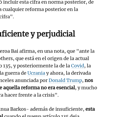
 incluir esta cifra en norma posterior, de
a cualquier reforma posterior en la
cifra".
iciente y perjudicial
eroa Bai afirma, en una nota, que "ante la
hers, que está en el origen de la actual
o 135, y posteriormente la de la
Covid
, la
la guerra de
Ucrania
y ahora, la derivada
anceles anunciada por
Donald Trump
,
nos
 aquella reforma no era esencial
, y mucho
 hacer frente a la crisis".
inua Barkos- además de insuficiente,
esta
al
cuando el nuevo artículo 135 deja