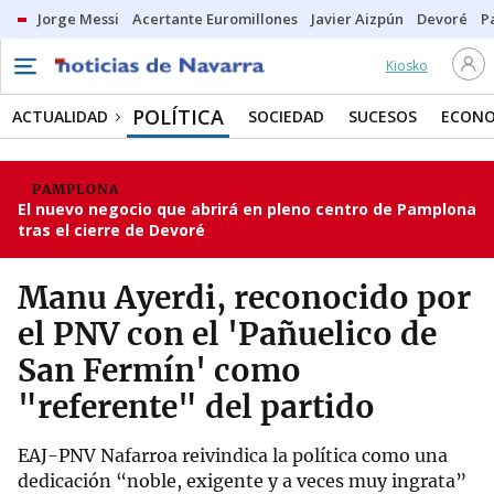
Jorge Messi
Acertante Euromillones
Javier Aizpún
Devoré
P
Kiosko
POLÍTICA
ACTUALIDAD
SOCIEDAD
SUCESOS
ECONO
PAMPLONA
El nuevo negocio que abrirá en pleno centro de Pamplona
tras el cierre de Devoré
Manu Ayerdi, reconocido por
el PNV con el 'Pañuelico de
San Fermín' como
"referente" del partido
EAJ-PNV Nafarroa reivindica la política como una
dedicación “noble, exigente y a veces muy ingrata”