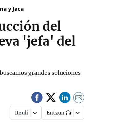
na y Jaca
rucción del
eva 'jefa' del
ces buscamos grandes soluciones
Itzuli
Entzun