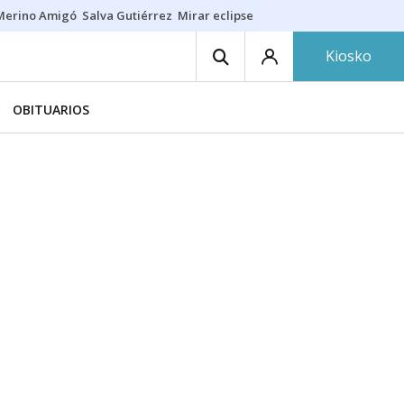
Merino Amigó
Salva Gutiérrez
Mirar eclipse
Iraola-Víctor
Ángel Eche
Kiosko
OBITUARIOS