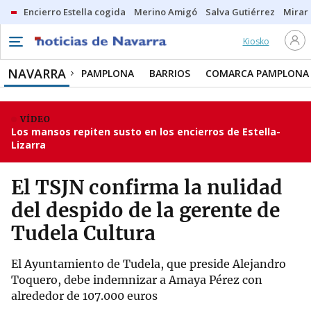
Encierro Estella cogida
Merino Amigó
Salva Gutiérrez
Mirar 
Kiosko
NAVARRA
PAMPLONA
BARRIOS
COMARCA PAMPLONA
VÍDEO
Los mansos repiten susto en los encierros de Estella-
Lizarra
El TSJN confirma la nulidad
del despido de la gerente de
Tudela Cultura
El Ayuntamiento de Tudela, que preside Alejandro
Toquero, debe indemnizar a Amaya Pérez con
alrededor de 107.000 euros