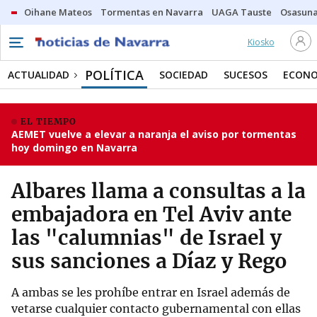
Oihane Mateos
Tormentas en Navarra
UAGA Tauste
Osasuna
Kiosko
POLÍTICA
ACTUALIDAD
SOCIEDAD
SUCESOS
ECONO
EL TIEMPO
AEMET vuelve a elevar a naranja el aviso por tormentas
hoy domingo en Navarra
Albares llama a consultas a la
embajadora en Tel Aviv ante
las "calumnias" de Israel y
sus sanciones a Díaz y Rego
A ambas se les prohíbe entrar en Israel además de
vetarse cualquier contacto gubernamental con ellas