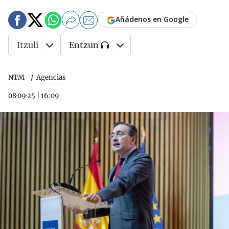
Añádenos en Google
Itzuli
Entzun
NTM
Agencias
08·09·25
|
16:09