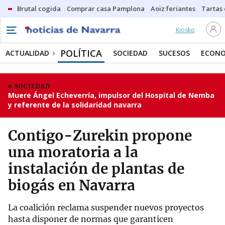
Brutal cogida
Comprar casa Pamplona
Aoiz feriantes
Tartas
Kiosko
POLÍTICA
ACTUALIDAD
SOCIEDAD
SUCESOS
ECONO
SOCIEDAD
Muere Ángel Echeverría, impulsor del Hospital de Nemba
y referente de la solidaridad navarra
Contigo-Zurekin propone
una moratoria a la
instalación de plantas de
biogás en Navarra
La coalición reclama suspender nuevos proyectos
hasta disponer de normas que garanticen