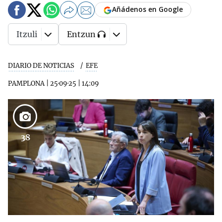
Añádenos en Google
Itzuli
Entzun
DIARIO DE NOTICIAS
EFE
PAMPLONA
|
25·09·25
|
14:09
38