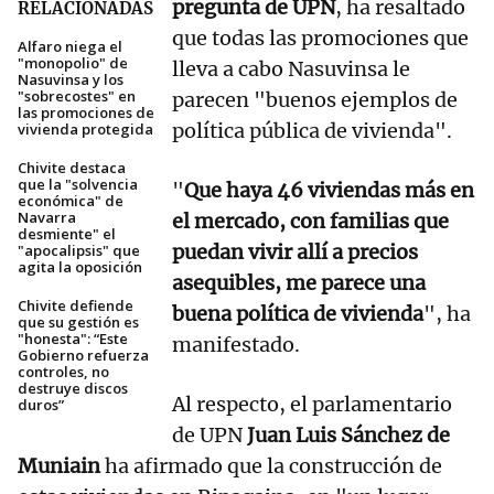
pregunta de UPN
, ha resaltado
RELACIONADAS
que todas las promociones que
Alfaro niega el
"monopolio" de
lleva a cabo Nasuvinsa le
Nasuvinsa y los
"sobrecostes" en
parecen "buenos ejemplos de
las promociones de
política pública de vivienda".
vivienda protegida
Chivite destaca
que la "solvencia
"
Que haya 46 viviendas más en
económica" de
Navarra
el mercado, con familias que
desmiente" el
puedan vivir allí a precios
"apocalipsis" que
agita la oposición
asequibles, me parece una
Chivite defiende
buena política de vivienda
", ha
que su gestión es
"honesta": “Este
manifestado.
Gobierno refuerza
controles, no
destruye discos
Al respecto, el parlamentario
duros”
de UPN
Juan Luis Sánchez de
Muniain
ha afirmado que la construcción de