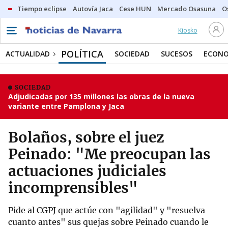
Tiempo eclipse
Autovía Jaca
Cese HUN
Mercado Osasuna
O
Kiosko
POLÍTICA
ACTUALIDAD
SOCIEDAD
SUCESOS
ECONO
SOCIEDAD
Adjudicadas por 135 millones las obras de la nueva
variante entre Pamplona y Jaca
Bolaños, sobre el juez
Peinado: "Me preocupan las
actuaciones judiciales
incomprensibles"
Pide al CGPJ que actúe con "agilidad" y "resuelva
cuanto antes" sus quejas sobre Peinado cuando le