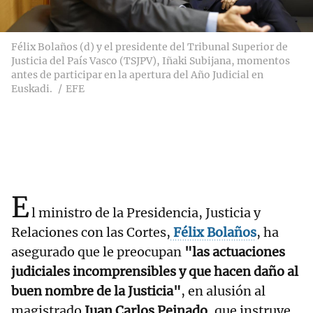
Félix Bolaños (d) y el presidente del Tribunal Superior de
Justicia del País Vasco (TSJPV), Iñaki Subijana, momentos
antes de participar en la apertura del Año Judicial en
Euskadi.
EFE
E
l ministro de la Presidencia, Justicia y
Relaciones con las Cortes,
Félix Bolaños
, ha
asegurado que le preocupan
"las actuaciones
judiciales incomprensibles y que hacen daño al
buen nombre de la Justicia"
, en alusión al
magistrado
Juan Carlos Peinado
, que instruye