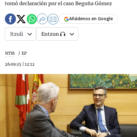
tomó declaración por el caso Begoña Gómez
Añádenos en Google
Itzuli
Entzun
NTM
EP
26·09·25
|
12:12