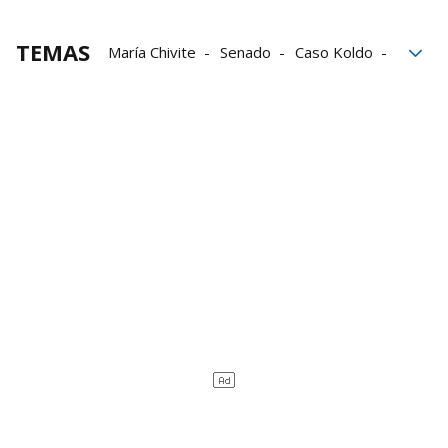
TEMAS
María Chivite
Senado
Caso Koldo
Belate
túnel de Belate
Túneles de Belate