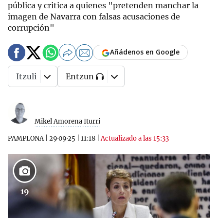
pública y critica a quienes "pretenden manchar la
imagen de Navarra con falsas acusaciones de
corrupción"
Añádenos en Google
Itzuli
Entzun
Mikel Amorena Iturri
PAMPLONA
|
29·09·25
|
11:18
|
Actualizado a las 15:33
19