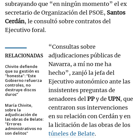
subrayando que “en ningún momento” el ex
secretario de Organización del PSOE,
Santos
Cerdán
, le consultó sobre contratos del
Ejecutivo foral.
“Consultas sobre
adjudicaciones públicas de
RELACIONADAS
Navarra, a mí no me ha
Chivite defiende
que su gestión es
hecho”, zanjó la jefa del
"honesta": “Este
Gobierno refuerza
Ejecutivo autonómico ante las
controles, no
insistentes preguntas de
destruye discos
duros”
senadores del
PP
y de
UPN
, que
María Chivite,
centraron sus intervenciones
sobre la
adjudicación de
en su relación con Cerdán y en
las obras de Belate:
"Errores
la licitación de las obras de los
administrativos no
túneles de Belate
.
son delitos"