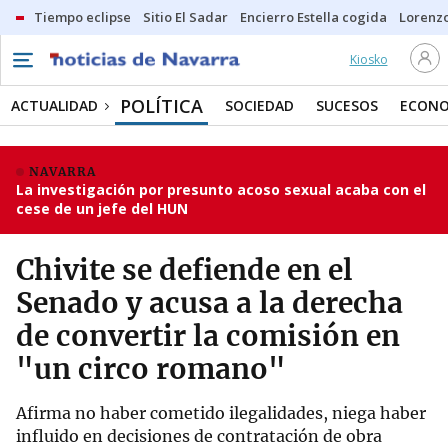
Tiempo eclipse
Sitio El Sadar
Encierro Estella cogida
Lorenzo
Kiosko
POLÍTICA
ACTUALIDAD
SOCIEDAD
SUCESOS
ECONO
NAVARRA
La investigación por presunto acoso sexual acaba con el
cese de un jefe del HUN
Chivite se defiende en el
Senado y acusa a la derecha
de convertir la comisión en
"un circo romano"
Afirma no haber cometido ilegalidades, niega haber
influido en decisiones de contratación de obra