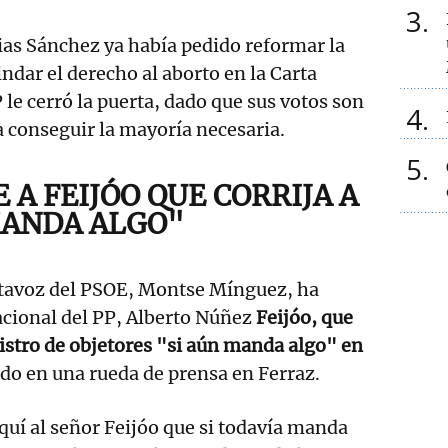
3
ias Sánchez ya había pedido reformar la
ndar el derecho al aborto en la Carta
le cerró la puerta, dado que sus votos son
4
 conseguir la mayoría necesaria.
5
E A FEIJÓO QUE CORRIJA A
MANDA ALGO"
rtavoz del PSOE, Montse Mínguez, ha
acional del PP, Alberto Núñez
Feijóo, que
gistro de objetores "si aún manda algo" en
ado en una rueda de prensa en Ferraz.
uí al señor Feijóo que si todavía manda