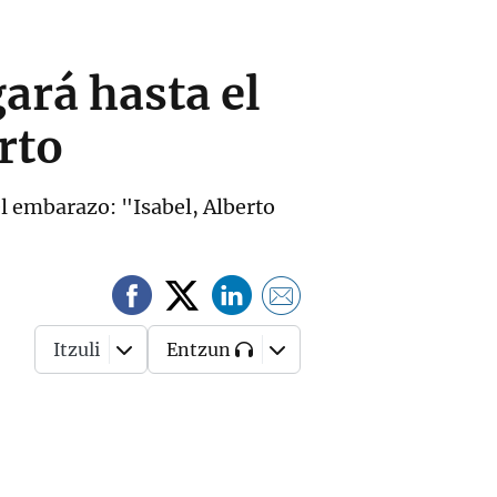
ará hasta el
rto
el embarazo: "Isabel, Alberto
Itzuli
Entzun