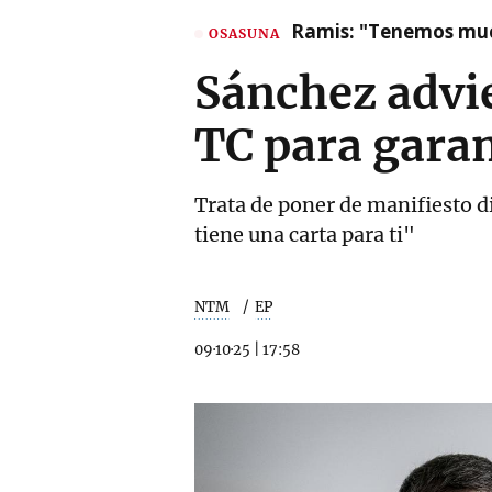
Ramis: "Tenemos mu
OSASUNA
Sánchez advie
TC para garan
Trata de poner de manifiesto di
tiene una carta para ti"
NTM
EP
09·10·25
|
17:58