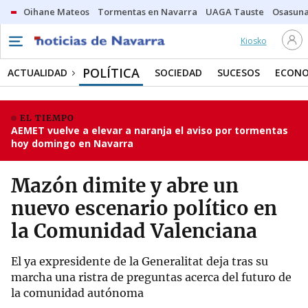
Oihane Mateos
Tormentas en Navarra
UAGA Tauste
Osasuna
Kiosko
POLÍTICA
ACTUALIDAD
SOCIEDAD
SUCESOS
ECONO
EL TIEMPO
AEMET vuelve a elevar a naranja el aviso por tormentas
hoy domingo en Navarra
Mazón dimite y abre un
nuevo escenario político en
la Comunidad Valenciana
El ya expresidente de la Generalitat deja tras su
marcha una ristra de preguntas acerca del futuro de
la comunidad autónoma