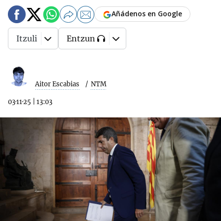
Añádenos en Google
Itzuli
Entzun
Aitor Escabias
NTM
03·11·25
|
13:03