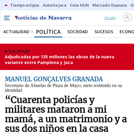
Tiempo eclipse
Autovía Jaca
Cese HUN
Mercado Osasuna
O
Kiosko
POLÍTICA
ACTUALIDAD
SOCIEDAD
SUCESOS
ECONO
SOCIEDAD
Adjudicadas por 135 millones las obras de la nueva
variante entre Pamplona y Jaca
MANUEL GONÇALVES GRANADA
Secretario de Abuelas de Plaza de Mayo, nieto restituido en su
identidad
“Cuarenta policías y
militares mataron a mi
mamá, a un matrimonio y a
sus dos niños en la casa