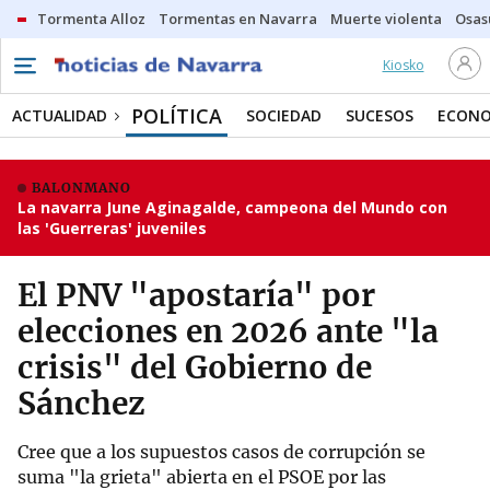
Tormenta Alloz
Tormentas en Navarra
Muerte violenta
Osas
Kiosko
POLÍTICA
ACTUALIDAD
SOCIEDAD
SUCESOS
ECONO
BALONMANO
La navarra June Aginagalde, campeona del Mundo con
las 'Guerreras' juveniles
El PNV "apostaría" por
elecciones en 2026 ante "la
crisis" del Gobierno de
Sánchez
Cree que a los supuestos casos de corrupción se
suma "la grieta" abierta en el PSOE por las