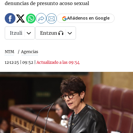
denuncias de presunto acoso sexual
Añádenos en Google
Itzuli
Entzun
NTM
Agencias
12·12·25
|
09:52
|
Actualizado a las 09:54