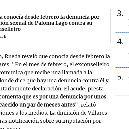
3
 conocía desde febrero la denuncia por
ión sexual de Paloma Lago contra su
selleiro
EFE
4
, Rueda reveló que conocía desde febrero la
ares. "En el mes de febrero, el exconselleiro
comunica que recibe una llamada a la
5
donde dice que hay una denuncia contra él y
untariamente declaración. Él acude, presta
comenta que es por una denuncia por unos
caecido un par de meses antes
", relató
iones a los medios. La dimisión de Villares
tras notificación sobre su imputación por
n sexual.