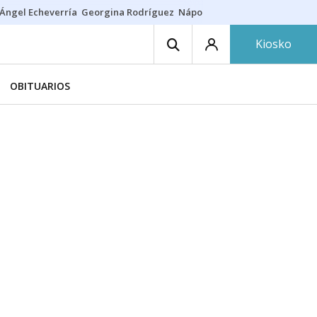
Ángel Echeverría
Georgina Rodríguez
Nápoles - Osasuna
Insultos rac
Kiosko
OBITUARIOS