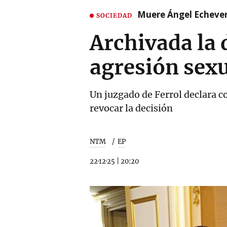
Muere Ángel Echeverr
SOCIEDAD
Archivada la
agresión sexu
Un juzgado de Ferrol declara co
revocar la decisión
NTM
EP
22·12·25
|
20:20