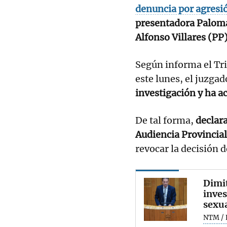
denuncia por agresi
presentadora Palom
Alfonso Villares (PP
Según informa el Tri
este lunes, el juzga
investigación y ha a
De tal forma,
declara
Audiencia Provincial
revocar la decisión d
Dimit
inves
sexua
NTM / 