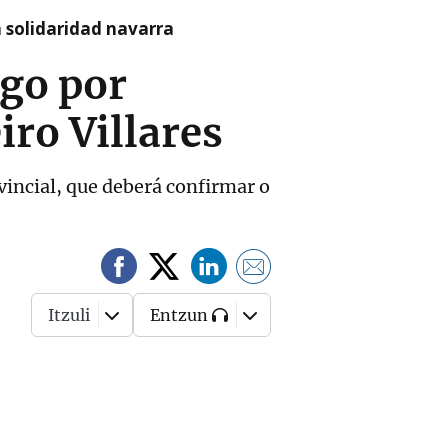
a solidaridad navarra
ago por
iro Villares
ovincial, que deberá confirmar o
Itzuli
Entzun