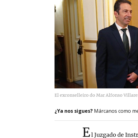
El exconselleiro do Mar Alfonso Villare
¿Ya nos sigues?
Márcanos como me
E
l Juzgado de Ins