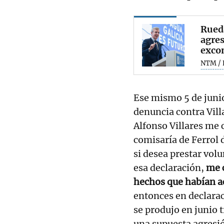
Rueda
agres
excon
NTM / 
Ese mismo 5 de junio
denuncia contra Vill
Alfonso Villares me 
comisaría de Ferrol 
si desea prestar vol
esa declaración,
me 
hechos que habían a
entonces en declarac
se produjo en junio 
una supuesta agresió