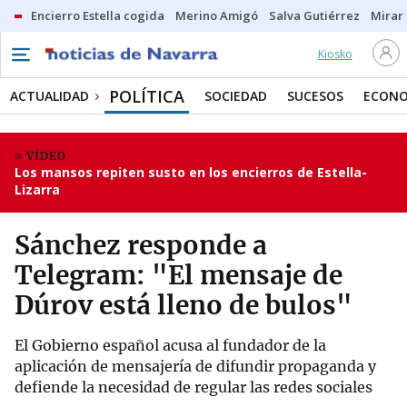
Encierro Estella cogida
Merino Amigó
Salva Gutiérrez
Mirar 
Kiosko
POLÍTICA
ACTUALIDAD
SOCIEDAD
SUCESOS
ECONO
VÍDEO
Los mansos repiten susto en los encierros de Estella-
Lizarra
Sánchez responde a
Telegram: "El mensaje de
Dúrov está lleno de bulos"
El Gobierno español acusa al fundador de la
aplicación de mensajería de difundir propaganda y
defiende la necesidad de regular las redes sociales