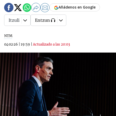
Añádenos en Google
Itzuli
Entzun
NTM
04·02·26
|
19:59
|
Actualizado a las 20:03