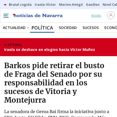
Brutal cogida
Iraola-Víctor
Merino Amigó
Gasóleo
Nivel Ce
Kiosko
POLÍTICA
ACTUALIDAD
SOCIEDAD
SUCESOS
ECONO
FÚTBOL
Iraola se deshace en elogios hacia Víctor Muñoz
Barkos pide retirar el busto
de Fraga del Senado por su
responsabilidad en los
sucesos de Vitoria y
Montejurra
La senadora de Geroa Bai firma la iniciativa junto a