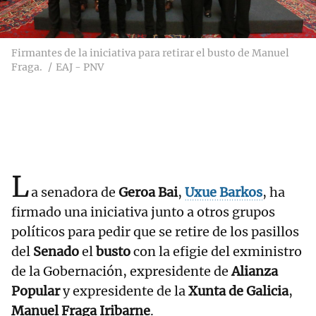
Firmantes de la iniciativa para retirar el busto de Manuel
Fraga.
EAJ - PNV
L
a senadora de
Geroa Bai
,
Uxue Barkos
, ha
firmado una iniciativa junto a otros grupos
políticos para pedir que se retire de los pasillos
del
Senado
el
busto
con la efigie del exministro
de la Gobernación, expresidente de
Alianza
Popular
y expresidente de la
Xunta de Galicia
,
Manuel Fraga Iribarne
.