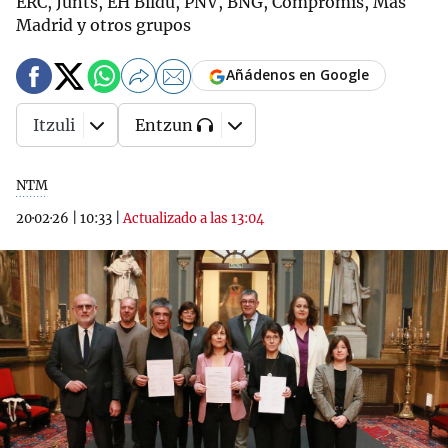
ERC, Junts, EH Bildu, PNV, BNG, Compromís, Más
Madrid y otros grupos
Añádenos en Google
Itzuli
Entzun
NTM
20·02·26
|
10:33
|
Actualizado a las 13:04