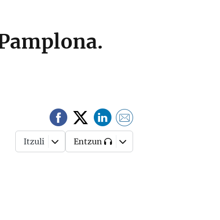
n Pamplona.
Itzuli
Entzun