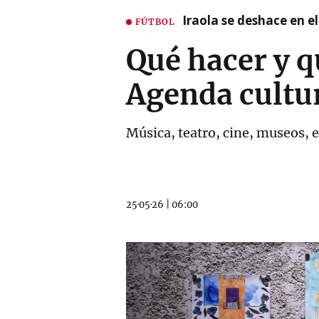
Iraola se deshace en e
FÚTBOL
Qué hacer y q
Agenda cultu
Música, teatro, cine, museos, e
25·05·26
|
06:00