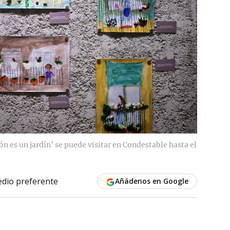
ón es un jardín’ se puede visitar en Condestable hasta el
dio preferente
Añádenos en Google