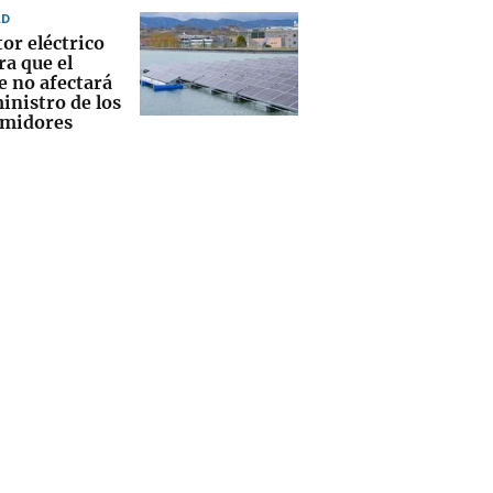
AD
tor eléctrico
ra que el
e no afectará
inistro de los
midores