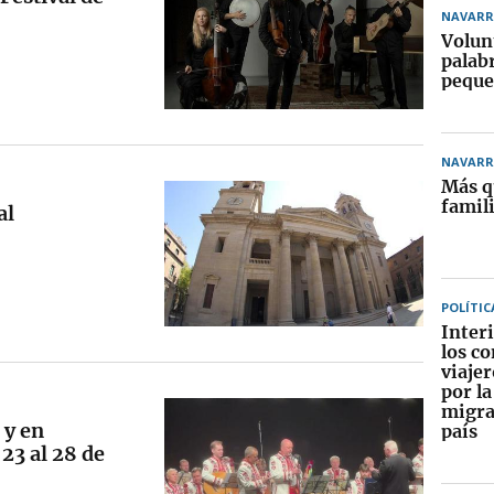
NAVARR
Volun
palab
pequ
NAVARR
Más q
famil
al
POLÍTIC
Interi
los co
viajer
por la
migra
 y en
país
23 al 28 de