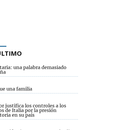
ÚLTIMO
taria: una palabra demasiado
eña
ue una familia
or justifica los controles a los
os de Italia por la presión
oria en su país