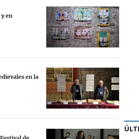
 y en
edievales en la
ÚLT
 Festival de