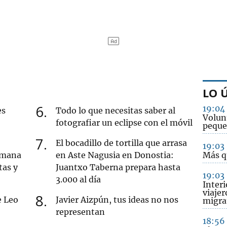
LO 
6
19:04
es
Todo lo que necesitas saber al
Volun
fotografiar un eclipse con el móvil
pequ
7
El bocadillo de tortilla que arrasa
19:03
semana
en Aste Nagusia en Donostia:
Más q
tas y
Juantxo Taberna prepara hasta
19:03
3.000 al día
Interi
viajer
8
e Leo
Javier Aizpún, tus ideas no nos
migrat
representan
18:56