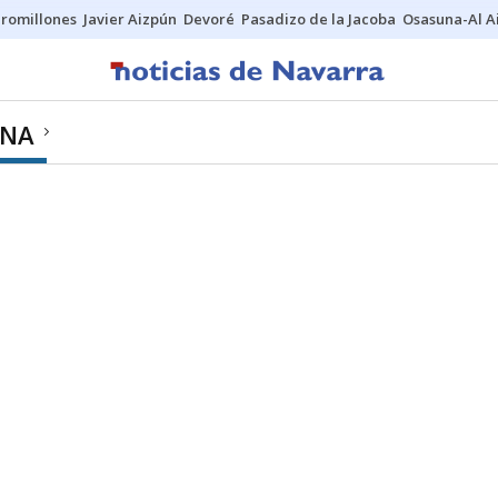
uromillones
Javier Aizpún
Devoré
Pasadizo de la Jacoba
Osasuna-Al A
ONA