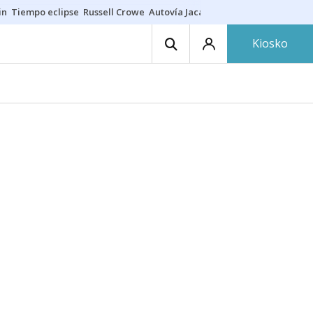
in
Tiempo eclipse
Russell Crowe
Autovía Jaca
Ronald Araújo
Prohibic
Kiosko