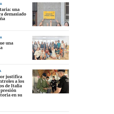
A
taria: una
ra demasiado
eña
A
ue una
ia
A
or justifica
ntroles a los
os de Italia
 presión
toria en su