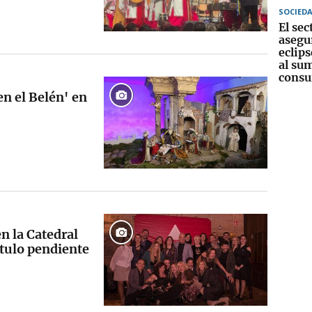
SOCIED
El sec
asegu
eclips
al sum
consu
en el Belén' en
n la Catedral
tulo pendiente