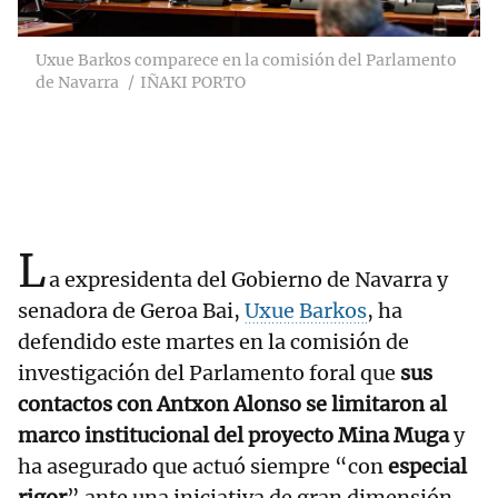
Uxue Barkos comparece en la comisión del Parlamento
de Navarra
IÑAKI PORTO
L
a expresidenta del Gobierno de Navarra y
senadora de Geroa Bai,
Uxue Barkos
, ha
defendido este martes en la comisión de
investigación del Parlamento foral que
sus
contactos con Antxon Alonso se limitaron al
marco institucional del proyecto Mina Muga
y
ha asegurado que actuó siempre “con
especial
rigor
” ante una iniciativa de gran dimensión