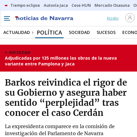
Tiempo eclipse
Autovía Jaca
Cese HUN
Mercado Osasuna
O
Kiosko
POLÍTICA
ACTUALIDAD
SOCIEDAD
SUCESOS
ECONO
SOCIEDAD
Adjudicadas por 135 millones las obras de la nueva
variante entre Pamplona y Jaca
Barkos reivindica el rigor de
su Gobierno y asegura haber
sentido “perplejidad” tras
conocer el caso Cerdán
La expresidenta comparece en la comisión de
investigación del Parlamento de Navarra