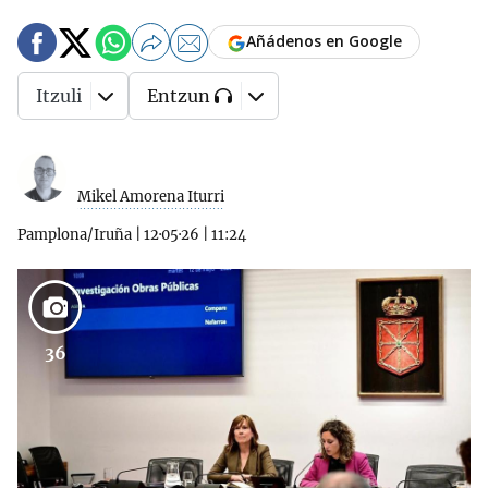
Añádenos en Google
Itzuli
Entzun
Mikel Amorena Iturri
Pamplona/Iruña
|
12·05·26
|
11:24
36