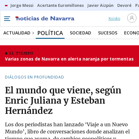
Jorge Messi
Acertante Euromillones
Javier Aizpún
Devoré
P
Kiosko
POLÍTICA
ACTUALIDAD
SOCIEDAD
SUCESOS
ECONO
EL TIEMPO
Varias zonas de Navarra en alerta naranja por tormentas
DIÁLOGOS EN PROFUNDIDAD
El mundo que viene, según
Enric Juliana y Esteban
Hernández
Los dos periodistas han lanzado ‘Viaje a un Nuevo
Mundo’, libro de conversaciones donde analizan el
tiempo que asoma, de cambios geopolíticos y