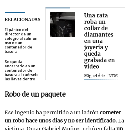
Una rata
RELACIONADAS
roba un
collar de
El pánico del
diamantes
director de un
colegio al salir un
en una
oso de un
joyería y
contenedor de
basura
queda
grabada en
Se queda
vídeo
encerrado en un
contenedor de
basura al caérsele
Miguel Áriz | NTM
las llaves dentro
Robo de un paquete
Ese ingenio ha permitido a un ladrón
cometer
un robo hace unos días y no ser identificado.
La
víctima, Omar Gabriel Muñoz, echó en falta
un