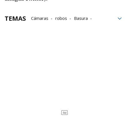
TEMAS
Cámaras
robos
Basura
California
seguridad
Casa
Ladrones