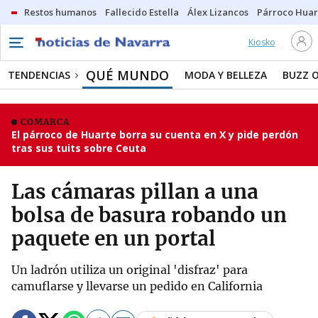
Restos humanos
Fallecido Estella
Álex Lizancos
Párroco Huar
Kiosko
QUÉ MUNDO
TENDENCIAS
MODA Y BELLEZA
BUZZ 
COMARCA
El párroco de Huarte borra su cuenta en X y pide perdón
tras sus tuits sobre Ceuta
Las cámaras pillan a una
bolsa de basura robando un
paquete en un portal
Un ladrón utiliza un original 'disfraz' para
camuflarse y llevarse un pedido en California