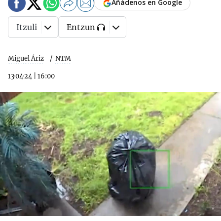
Añádenos en Google
Itzuli
Entzun
Miguel Áriz
NTM
13·04·24
|
16:00