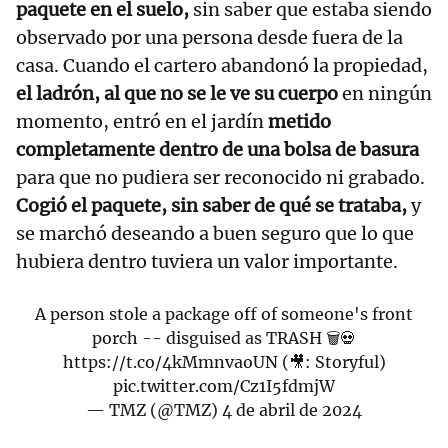
paquete en el suelo,
sin saber que estaba siendo
observado por una persona desde fuera de la
casa. Cuando el cartero abandonó la propiedad,
el ladrón, al que no se le ve su cuerpo
en ningún
momento, entró en el jardín
metido
completamente dentro de una bolsa de basura
para que no pudiera ser reconocido ni grabado.
Cogió el paquete, sin saber de qué se trataba,
y
se marchó deseando a buen seguro que lo que
hubiera dentro tuviera un valor importante.
A person stole a package off of someone's front
porch -- disguised as TRASH 🗑️💀
https://t.co/4kMmnvaoUN
(🎥: Storyful)
pic.twitter.com/Cz1I5fdmjW
— TMZ (@TMZ)
4 de abril de 2024