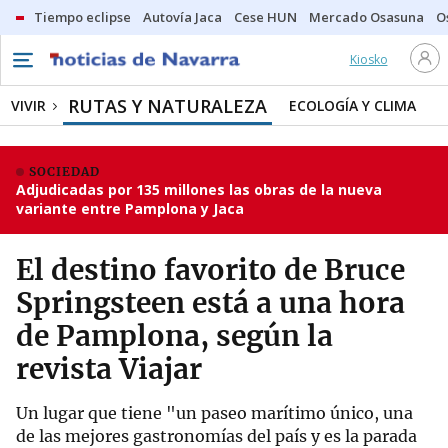
Tiempo eclipse
Autovía Jaca
Cese HUN
Mercado Osasuna
O
Kiosko
RUTAS Y NATURALEZA
VIVIR
ECOLOGÍA Y CLIMA
SOCIEDAD
Adjudicadas por 135 millones las obras de la nueva
variante entre Pamplona y Jaca
El destino favorito de Bruce
Springsteen está a una hora
de Pamplona, según la
revista Viajar
Un lugar que tiene "un paseo marítimo único, una
de las mejores gastronomías del país y es la parada