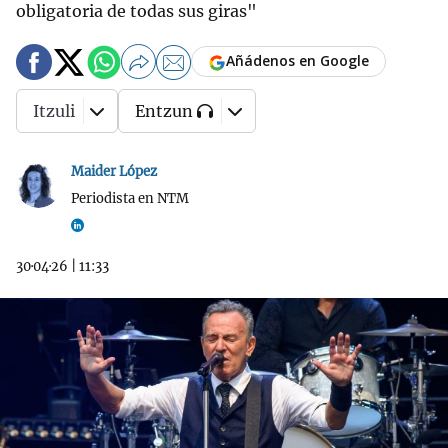
obligatoria de todas sus giras"
Añádenos en Google
Itzuli
Entzun
Maider López
Periodista en NTM
30·04·26
|
11:33