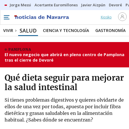
Jorge Messi
Acertante Euromillones
Javier Aizpún
Devoré
P
Kiosko
SALUD
VIVIR
CIENCIA Y TECNOLOGÍA
GASTRONOMÍA
PAMPLONA
El nuevo negocio que abrirá en pleno centro de Pamplona
tras el cierre de Devoré
Qué dieta seguir para mejorar
la salud intestinal
Si tienes problemas digestivos y quieres olvidarte de
ellos de una vez por todas, apuesta por incluir fibra
dietética y grasas saludables en la alimentación
habitual. ¿Sabes dónde se encuentran?