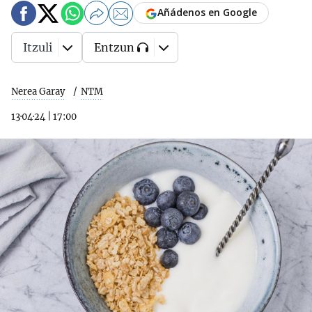
Añádenos en Google
Itzuli
Entzun
Nerea Garay
NTM
13·04·24
|
17:00