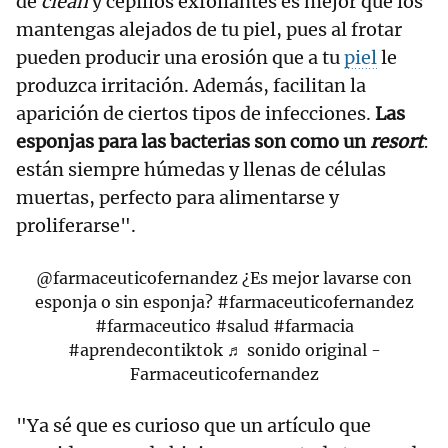
de
clean
y cepillos exfoliantes es mejor que los
mantengas alejados de tu piel, pues al frotar
pueden producir una erosión que a tu
piel
le
produzca irritación. Además, facilitan la
aparición de ciertos tipos de infecciones.
Las
esponjas para las bacterias son como un
resort
:
están siempre húmedas y llenas de células
muertas, perfecto para alimentarse y
proliferarse".
@farmaceuticofernandez
¿Es mejor lavarse con
esponja o sin esponja?
#farmaceuticofernandez
#farmaceutico
#salud
#farmacia
#aprendecontiktok
♬ sonido original -
Farmaceuticofernandez
"Ya sé que es curioso que un artículo que