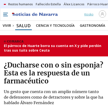
Restos humanos
Fallecido Estella
Álex Lizancos
Párroco Huar
Kiosko
SALUD
VIVIR
CIENCIA Y TECNOLOGÍA
GASTRONOMÍA
COMARCA
El párroco de Huarte borra su cuenta en X y pide perdón
tras sus tuits sobre Ceuta
¿Ducharse con o sin esponja?
Esta es la respuesta de un
farmacéutico
Un gesto que cuenta con un amplio número tanto
de defensores como de detractores y sobre la que ha
hablado Álvaro Fernández