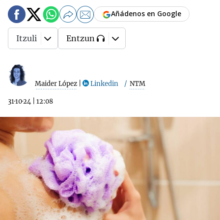
Añádenos en Google
Itzuli
Entzun
Maider López
|
Linkedin
NTM
31·10·24
|
12:08