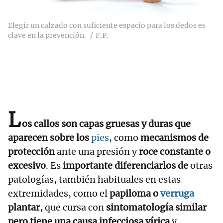
Elegir un calzado con suficiente espacio para los dedos es
clave en la prevención.
F.P.
L
os callos son capas gruesas y duras que
aparecen sobre los
pies
, como
mecanismos de
protección
ante una presión y
roce constante o
excesivo
. Es
importante diferenciarlos de
otras
patologías, también habituales en estas
extremidades, como el
papiloma o
verruga
plantar
, que cursa con
sintomatología similar
pero tiene una causa infecciosa vírica
y