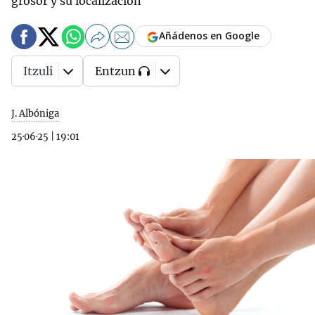
grosor y su localización
Añádenos en Google
Itzuli
Entzun
J. Albóniga
25·06·25
|
19:01