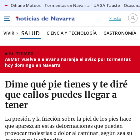
Oihane Mateos
Tormentas en Navarra
UAGA Tauste
Osasuna
Kiosko
SALUD
VIVIR
CIENCIA Y TECNOLOGÍA
GASTRONOMÍA
EL TIEMPO
AEMET vuelve a elevar a naranja el aviso por tormentas
hoy domingo en Navarra
Dime qué pie tienes y te diré
que callos puedes llegar a
tener
La presión y la fricción sobre la piel de los pies hace
que aparezcan estas deformaciones que pueden
provocar molestias o dolor al caminar, según sea su