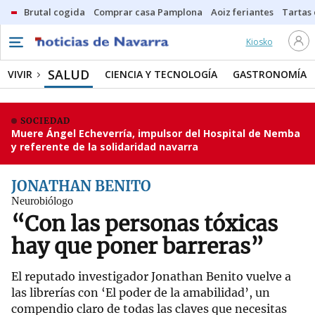
Brutal cogida
Comprar casa Pamplona
Aoiz feriantes
Tartas
Kiosko
SALUD
VIVIR
CIENCIA Y TECNOLOGÍA
GASTRONOMÍA
SOCIEDAD
Muere Ángel Echeverría, impulsor del Hospital de Nemba
y referente de la solidaridad navarra
JONATHAN BENITO
Neurobiólogo
“Con las personas tóxicas
hay que poner barreras”
El reputado investigador Jonathan Benito vuelve a
las librerías con ‘El poder de la amabilidad’, un
compendio claro de todas las claves que necesitas