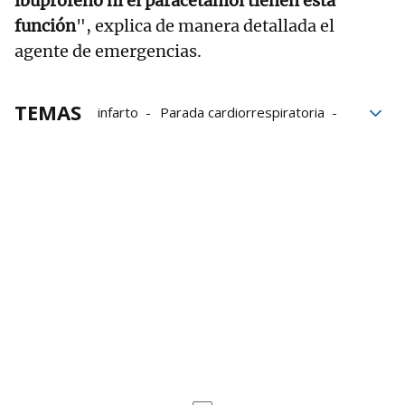
ibuprofeno ni el paracetamol tienen esta
función
", explica de manera detallada el
agente de emergencias.
TEMAS
infarto
Parada cardiorrespiratoria
Miguel Assal
Pastillas
fármacos