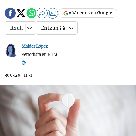
Añádenos en Google
Itzuli
Entzun
Maider López
Periodista en NTM
30·03·26
|
11:31