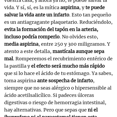
vuestra casa, y ahora ya no, te puede salvar la
vida. Y sí, sí, es la mítica
aspirina
, y
te puede
salvar la vida ante un infarto
. Esto tan pequeño
es un antiagragante plaquetario. Reduciéndolo,
evita la formación del tapón en la arteria,
incluso podría romperlo
. No olvides esto,
media aspirina
, entre 250 y 300 miligramos. Y
atento a este detalla,
mastícala aunque sepa
mal
. Romperemos el recubrimiento entérico de
la pastilla y
el efecto será mucho más rápido
que si lo hace el ácido de tu estómago. Ya sabes,
toma aspirina
ante sospecha de infarto
,
siempre que no seas alérgico o hipersensible al
ácido acetilsalicílico. Si padeces úlceras
digestivas o riesgo de hemorragia intestinal,
hay alternativas. Pero que sepas que
ni el