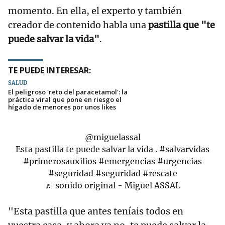
momento. En ella, el experto y también
creador de contenido habla una
pastilla que "te
puede salvar la vida"
.
TE PUEDE INTERESAR:
SALUD
El peligroso 'reto del paracetamol': la
práctica viral que pone en riesgo el
hígado de menores por unos likes
@miguelassal
Esta pastilla te puede salvar la vida .
#salvarvidas
#primerosauxilios
#emergencias
#urgencias
#seguridad
#seguridad
#rescate
♬ sonido original - Miguel ASSAL
"Esta pastilla que antes teníais todos en